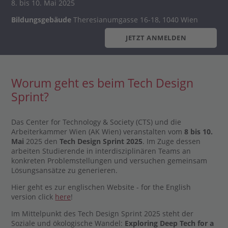
8. bis 10. Mai 2025
Bildungsgebäude
Theresianumgasse 16-18, 1040 Wien
JETZT ANMELDEN
Worum geht es beim Tech Design
Sprint?
Das Center for Technology & Society (CTS) und die
Arbeiterkammer Wien (AK Wien) veranstalten vom
8 bis 10.
Mai
2025 den
Tech Design Sprint 2025
. Im Zuge dessen
arbeiten Studierende in interdisziplinären Teams an
konkreten Problemstellungen und versuchen gemeinsam
Lösungsansätze zu generieren.
Hier geht es zur englischen Website - for the English
version click
here
!
Im Mittelpunkt des Tech Design Sprint 2025 steht der
Soziale und ökologische Wandel:
Exploring Deep Tech for a